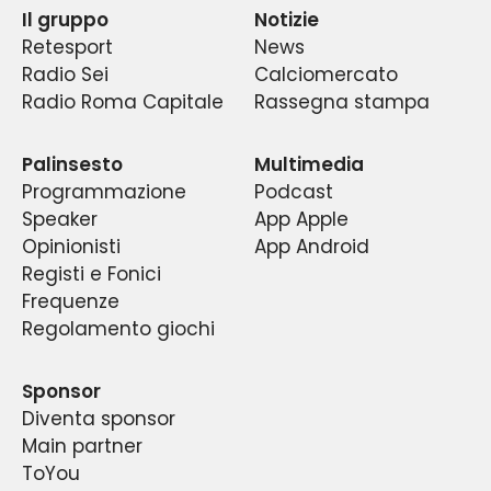
Il gruppo
Notizie
degli appassionati con quelle delle migliori firme
occhi di tutti. Un’ascesa sorprendente, graduale
dibattito sui principali temi ed avvenimenti che
eclatante.
Retesport
News
e costante dei dati di ascolto e degli indici di
del giornalismo locale e nazionale, in un
lo riguardano.
Radio Sei
Calciomercato
continuo dibattito fra pubblico e addetti ai
gradimento di quello che è diventato un
Radio Roma Capitale
Rassegna stampa
fenomeno di costume nella capitale e la prima
lavori, fra esperti e tifosi di tutte le età ed
radio sportiva del centro Italia.
estrazioni.
Palinsesto
Multimedia
Programmazione
Podcast
Speaker
App Apple
Opinionisti
App Android
Registi e Fonici
Frequenze
Regolamento giochi
Sponsor
Diventa sponsor
Main partner
ToYou