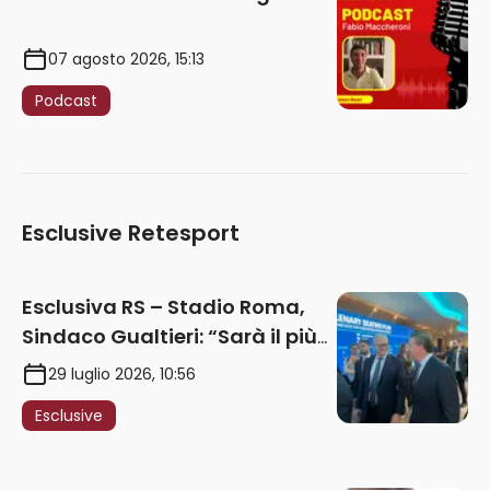
07 agosto 2026, 15:13
Podcast
Esclusive Retesport
Esclusiva RS – Stadio Roma,
Sindaco Gualtieri: “Sarà il più
iconico del mondo. Assoluta
29 luglio 2026, 10:56
unità politica. Prima pietra nel
Esclusive
2027. Ricorsi strumentali?
Nessun intoppo”