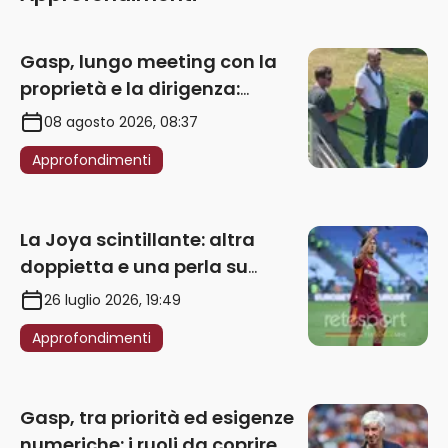
Gasp, lungo meeting con la
proprietà e la dirigenza:
obbligatorio l’acquisto di
08 agosto 2026, 08:37
un’ala sinistra
Approfondimenti
La Joya scintillante: altra
doppietta e una perla su
punizione – VIDEO
26 luglio 2026, 19:49
Approfondimenti
Gasp, tra priorità ed esigenze
numeriche: i ruoli da coprire