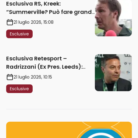
Esclusiva RS, Kreek:
“Summerville? Può fare grandi
cose in Serie A. Godts deve
21 luglio 2026, 15:08
maturare esperienza per
Esclusive
giocare nella Roma”
Esclusiva Retesport –
Radrizzani (Ex Pres. Leeds):
“Summerville ragazzo
21 luglio 2026, 10:15
speciale, in Italia con Gasp
Esclusive
può esplodere
definitivamente” – AUDIO