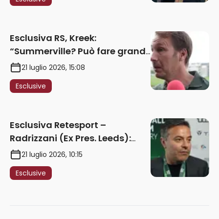
2027. Ricorsi strumentali?
Nessun intoppo”
Esclusiva RS, Kreek:
“Summerville? Può fare grandi
cose in Serie A. Godts deve
21 luglio 2026, 15:08
maturare esperienza per
Esclusive
giocare nella Roma”
Esclusiva Retesport –
Radrizzani (Ex Pres. Leeds):
“Summerville ragazzo
21 luglio 2026, 10:15
speciale, in Italia con Gasp
Esclusive
può esplodere
definitivamente” – AUDIO