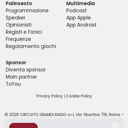
Palinsesto
Multimedia
Programmazione
Podcast
Speaker
App Apple
Opinionisti
App Android
Registi e Fonici
Frequenze
Regolamento giochi
Sponsor
Diventa sponsor
Main partner
ToYou
Privacy Policy
|
Cookie Policy
©
2026
CIRCUITO GRANDI RADIO s.r.l
,
Via Tiburtina 719, Roma –
00159
- P. IVA e C.F.
13535811007
- Tutti i diritti sono riservati.