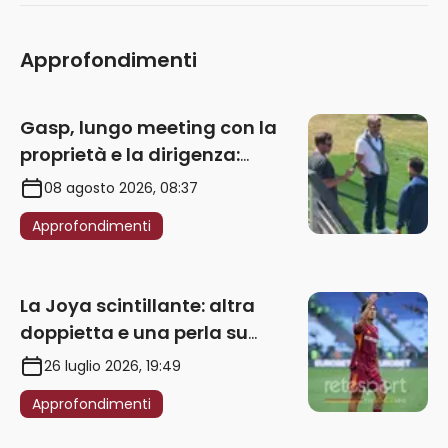
Approfondimenti
Gasp, lungo meeting con la
proprietà e la dirigenza:
obbligatorio l’acquisto di
08 agosto 2026, 08:37
un’ala sinistra
Approfondimenti
La Joya scintillante: altra
doppietta e una perla su
punizione – VIDEO
26 luglio 2026, 19:49
Approfondimenti