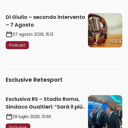
Di Giulio – secondo intervento
– 7 Agosto
07 agosto 2026, 15:12
Podcast
Esclusive Retesport
Esclusiva RS – Stadio Roma,
Sindaco Gualtieri: “Sarà il più
iconico del mondo. Assoluta
29 luglio 2026, 10:56
unità politica. Prima pietra nel
Esclusive