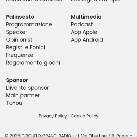
fenomeno di costume nella capitale e la prima
lavori, fra esperti e tifosi di tutte le età ed
radio sportiva del centro Italia.
estrazioni.
Palinsesto
Multimedia
Programmazione
Podcast
Speaker
App Apple
Opinionisti
App Android
Registi e Fonici
Frequenze
Regolamento giochi
Sponsor
Diventa sponsor
Main partner
ToYou
Privacy Policy
|
Cookie Policy
©
2026
CIRCUITO GRANDI RADIO s.r.l
,
Via Tiburtina 719, Roma –