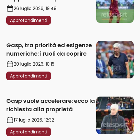
punizione – VIDEO
26 luglio 2026, 19:49
Approfondimenti
Gasp, tra priorità ed esigenze
numeriche: i ruoli da coprire
20 luglio 2026, 10:15
Approfondimenti
Gasp vuole accelerare: ecco la
richiesta alla proprietà
17 luglio 2026, 12:32
Approfondimenti