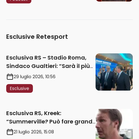
Esclusive Retesport
Esclusiva RS – Stadio Roma,
Sindaco Gualtieri: “Sarà il più
iconico del mondo. Assoluta
29 luglio 2026, 10:56
unità politica. Prima pietra nel
Esclusive
2027. Ricorsi strumentali?
Nessun intoppo”
Esclusiva RS, Kreek:
“Summerville? Può fare grandi
cose in Serie A. Godts deve
21 luglio 2026, 15:08
maturare esperienza per