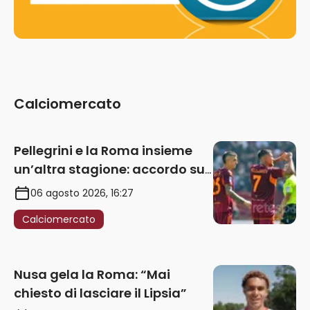
Calciomercato
Pellegrini e la Roma insieme
un’altra stagione: accordo sul
rinnovo annuale
06 agosto 2026, 16:27
Calciomercato
Nusa gela la Roma: “Mai
chiesto di lasciare il Lipsia”