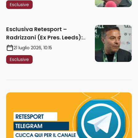
Esclusive
giocare nella Roma”
Esclusiva Retesport –
Radrizzani (Ex Pres. Leeds):
“Summerville ragazzo
21 luglio 2026, 10:15
speciale, in Italia con Gasp
Esclusive
può esplodere
definitivamente” – AUDIO