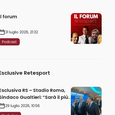
Il forum
31 luglio 2026, 21:32
Podcast
Esclusive Retesport
Esclusiva RS – Stadio Roma,
Sindaco Gualtieri: “Sarà il più
iconico del mondo. Assoluta
29 luglio 2026, 10:56
unità politica. Prima pietra nel