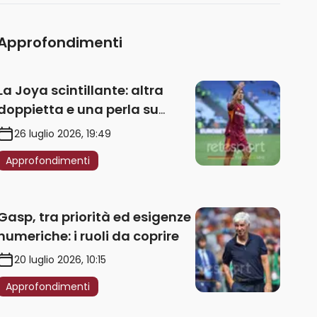
Approfondimenti
La Joya scintillante: altra
doppietta e una perla su
punizione – VIDEO
26 luglio 2026, 19:49
Approfondimenti
Gasp, tra priorità ed esigenze
numeriche: i ruoli da coprire
20 luglio 2026, 10:15
Approfondimenti