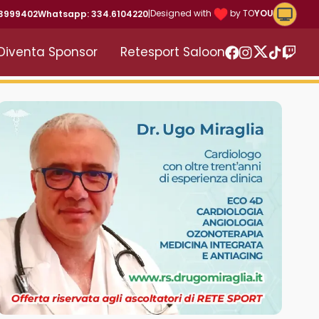
Riproduc
Designed with
by TO
YOU
43999402
Whatsapp: 334.6104220
|
Diventa Sponsor
Retesport Saloon
Twitter
Facebook
Instagram
TikTok
Twitc