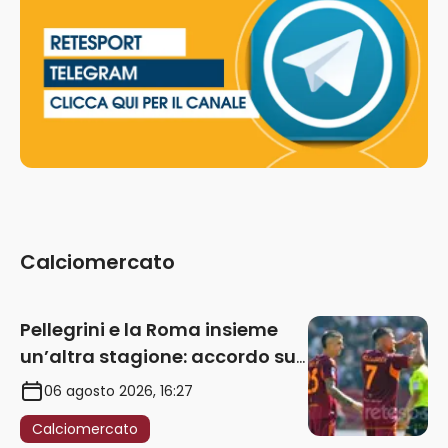
Calciomercato
Pellegrini e la Roma insieme
un’altra stagione: accordo sul
rinnovo annuale
06 agosto 2026, 16:27
Calciomercato