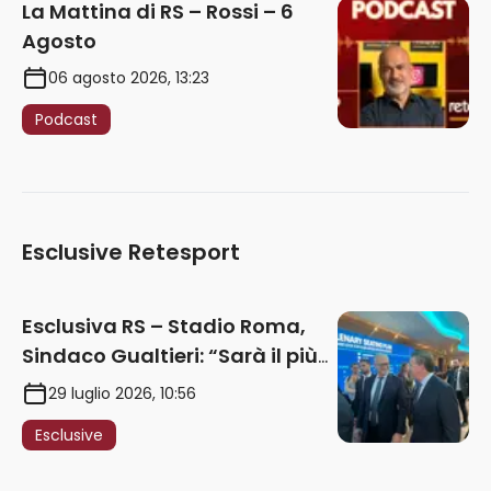
La Mattina di RS – Rossi – 6
Agosto
06 agosto 2026, 13:23
Podcast
Esclusive Retesport
Esclusiva RS – Stadio Roma,
Sindaco Gualtieri: “Sarà il più
iconico del mondo. Assoluta
29 luglio 2026, 10:56
unità politica. Prima pietra nel
Esclusive
2027. Ricorsi strumentali?
Nessun intoppo”