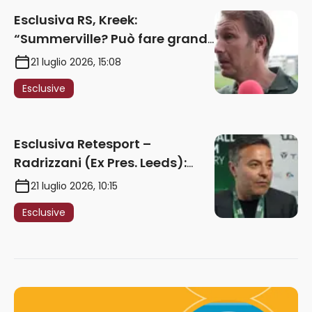
Esclusiva RS, Kreek:
“Summerville? Può fare grandi
cose in Serie A. Godts deve
21 luglio 2026, 15:08
maturare esperienza per
Esclusive
giocare nella Roma”
Esclusiva Retesport –
Radrizzani (Ex Pres. Leeds):
“Summerville ragazzo
21 luglio 2026, 10:15
speciale, in Italia con Gasp
Esclusive
può esplodere
definitivamente” – AUDIO