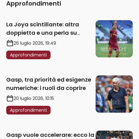
Approfondimenti
La Joya scintillante: altra
doppietta e una perla su
punizione – VIDEO
26 luglio 2026, 19:49
Approfondimenti
Gasp, tra priorità ed esigenze
numeriche: i ruoli da coprire
20 luglio 2026, 10:15
Approfondimenti
Gasp vuole accelerare: ecco la