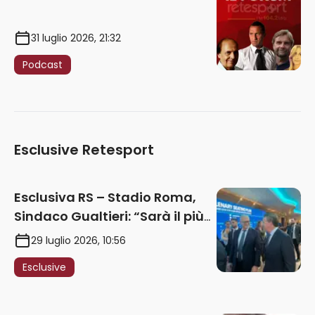
31 luglio 2026, 21:32
Podcast
Esclusive Retesport
Esclusiva RS – Stadio Roma,
Sindaco Gualtieri: “Sarà il più
iconico del mondo. Assoluta
29 luglio 2026, 10:56
unità politica. Prima pietra nel
Esclusive
2027. Ricorsi strumentali?
Nessun intoppo”