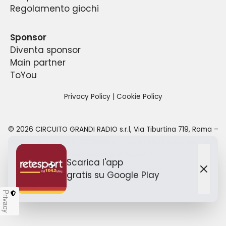
Regolamento giochi
Sponsor
Diventa sponsor
Main partner
ToYou
Privacy Policy
|
Cookie Policy
©
2026
CIRCUITO GRANDI RADIO s.r.l
,
Via Tiburtina 719, Roma –
00159
- P. IVA e C.F.
13535811007
- Tutti i diritti sono riservati.
redazione@retesport.it
Scarica l'app
Designed with
by TO
YOU
gratis
su Google Play
Chiu
Privacy