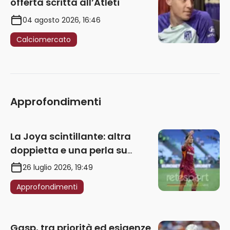
offerta scritta all’Atleti
04 agosto 2026, 16:46
Calciomercato
Approfondimenti
La Joya scintillante: altra
doppietta e una perla su
punizione – VIDEO
26 luglio 2026, 19:49
Approfondimenti
Gasp, tra priorità ed esigenze