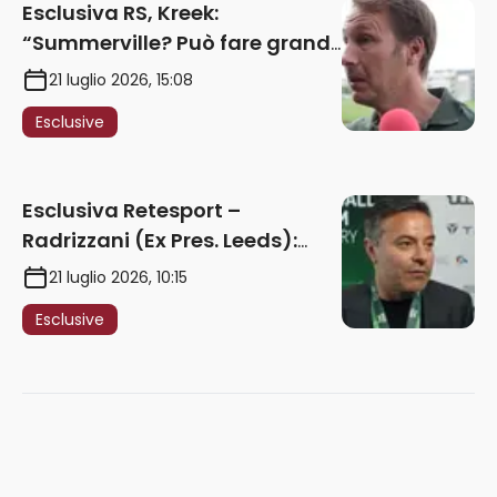
Esclusiva RS, Kreek:
“Summerville? Può fare grandi
cose in Serie A. Godts deve
21 luglio 2026, 15:08
maturare esperienza per
Esclusive
giocare nella Roma”
Esclusiva Retesport –
Radrizzani (Ex Pres. Leeds):
“Summerville ragazzo
21 luglio 2026, 10:15
speciale, in Italia con Gasp
Esclusive
può esplodere
definitivamente” – AUDIO