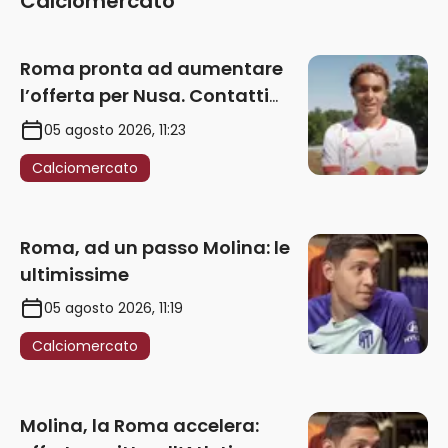
Calciomercato
Roma pronta ad aumentare
l’offerta per Nusa. Contatti
anche per Fofana
05 agosto 2026, 11:23
Calciomercato
Roma, ad un passo Molina: le
ultimissime
05 agosto 2026, 11:19
Calciomercato
Molina, la Roma accelera: