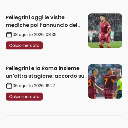
Pellegrini oggi le visite
mediche poi l’annuncio del
rinnovo
08 agosto 2026, 08:39
Calciomercato
Pellegrini e la Roma insieme
un’altra stagione: accordo sul
rinnovo annuale
06 agosto 2026, 16:27
Calciomercato