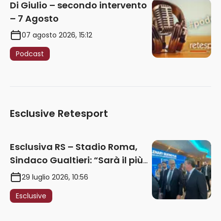
Di Giulio – secondo intervento
– 7 Agosto
07 agosto 2026, 15:12
Podcast
Esclusive Retesport
Esclusiva RS – Stadio Roma,
Sindaco Gualtieri: “Sarà il più
iconico del mondo. Assoluta
29 luglio 2026, 10:56
unità politica. Prima pietra nel
Esclusive
2027. Ricorsi strumentali?
Nessun intoppo”