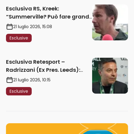
Esclusiva RS, Kreek:
“Summerville? Può fare grandi
cose in Serie A. Godts deve
21 luglio 2026, 15:08
maturare esperienza per
Esclusive
giocare nella Roma”
Esclusiva Retesport –
Radrizzani (Ex Pres. Leeds):
“Summerville ragazzo
21 luglio 2026, 10:15
speciale, in Italia con Gasp
Esclusive
può esplodere
definitivamente” – AUDIO