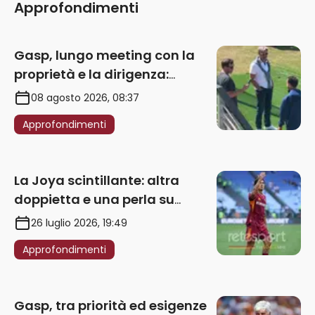
Approfondimenti
Gasp, lungo meeting con la
proprietà e la dirigenza:
obbligatorio l’acquisto di
08 agosto 2026, 08:37
un’ala sinistra
Approfondimenti
La Joya scintillante: altra
doppietta e una perla su
punizione – VIDEO
26 luglio 2026, 19:49
Approfondimenti
Gasp, tra priorità ed esigenze