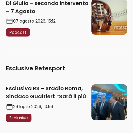
Di Giulio – secondo intervento
– 7 Agosto
07 agosto 2026, 15:12
Podcast
Esclusive Retesport
Esclusiva RS – Stadio Roma,
Sindaco Gualtieri: “Sarà il più
iconico del mondo. Assoluta
29 luglio 2026, 10:56
unità politica. Prima pietra nel
Esclusive
2027. Ricorsi strumentali?
Nessun intoppo”