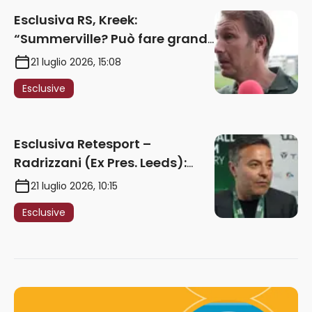
Esclusiva RS, Kreek:
“Summerville? Può fare grandi
cose in Serie A. Godts deve
21 luglio 2026, 15:08
maturare esperienza per
Esclusive
giocare nella Roma”
Esclusiva Retesport –
Radrizzani (Ex Pres. Leeds):
“Summerville ragazzo
21 luglio 2026, 10:15
speciale, in Italia con Gasp
Esclusive
può esplodere
definitivamente” – AUDIO