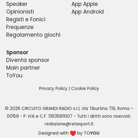
Speaker
App Apple
Opinionisti
App Android
Registi e Fonici
Frequenze
Regolamento giochi
Sponsor
Diventa sponsor
Main partner
ToYou
Privacy Policy
|
Cookie Policy
©
2026
CIRCUITO GRANDI RADIO s.r.l
,
Via Tiburtina 719, Roma –
00159
- P. IVA e C.F.
13535811007
- Tutti i diritti sono riservati.
redazione@retesport.it
Designed with
by TO
YOU