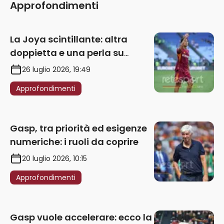
Approfondimenti
La Joya scintillante: altra
doppietta e una perla su
punizione – VIDEO
26 luglio 2026, 19:49
Approfondimenti
Gasp, tra priorità ed esigenze
numeriche: i ruoli da coprire
20 luglio 2026, 10:15
Approfondimenti
Gasp vuole accelerare: ecco la