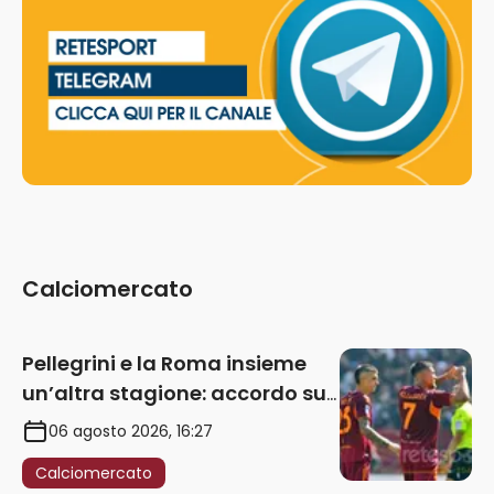
Calciomercato
Pellegrini e la Roma insieme
un’altra stagione: accordo sul
rinnovo annuale
06 agosto 2026, 16:27
Calciomercato