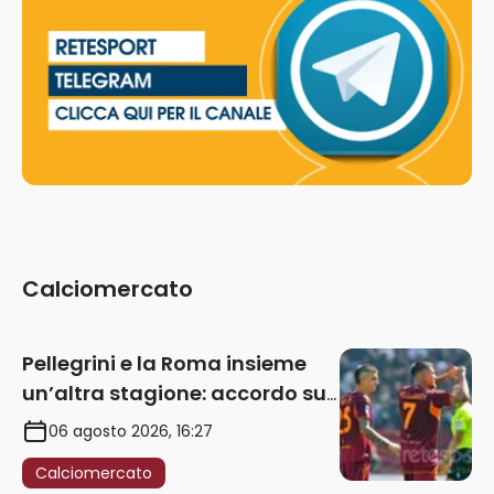
Calciomercato
Pellegrini e la Roma insieme
un’altra stagione: accordo sul
rinnovo annuale
06 agosto 2026, 16:27
Calciomercato