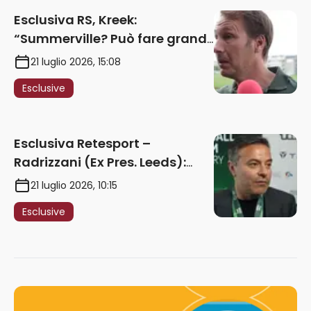
Esclusiva RS, Kreek:
“Summerville? Può fare grandi
cose in Serie A. Godts deve
21 luglio 2026, 15:08
maturare esperienza per
Esclusive
giocare nella Roma”
Esclusiva Retesport –
Radrizzani (Ex Pres. Leeds):
“Summerville ragazzo
21 luglio 2026, 10:15
speciale, in Italia con Gasp
Esclusive
può esplodere
definitivamente” – AUDIO