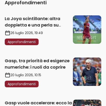
Approfondimenti
La Joya scintillante: altra
doppietta e una perla su
punizione – VIDEO
26 luglio 2026, 19:49
Approfondimenti
Gasp, tra priorità ed esigenze
numeriche: i ruoli da coprire
20 luglio 2026, 10:15
Approfondimenti
Gasp vuole accelerare: ecco la