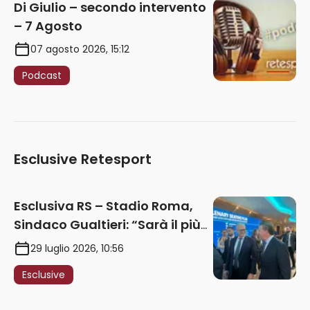
Di Giulio – secondo intervento
– 7 Agosto
07 agosto 2026, 15:12
Podcast
Esclusive Retesport
Esclusiva RS – Stadio Roma,
Sindaco Gualtieri: “Sarà il più
iconico del mondo. Assoluta
29 luglio 2026, 10:56
unità politica. Prima pietra nel
Esclusive
2027. Ricorsi strumentali?
Nessun intoppo”