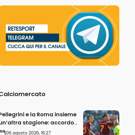
Calciomercato
Pellegrini e la Roma insieme
un’altra stagione: accordo
sul rinnovo annuale
06 agosto 2026, 16:27