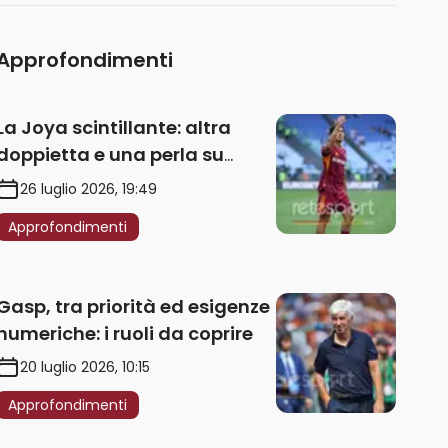
Approfondimenti
La Joya scintillante: altra
doppietta e una perla su
punizione – VIDEO
26 luglio 2026, 19:49
Approfondimenti
Gasp, tra priorità ed esigenze
numeriche: i ruoli da coprire
20 luglio 2026, 10:15
Approfondimenti