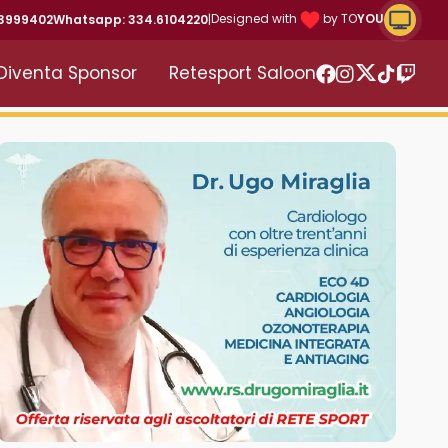
Riproduc
Designed with
by TO
YOU
43999402
Whatsapp: 334.6104220
|
Diventa Sponsor
Retesport Saloon
Twitter
Facebook
Instagram
TikTok
Twitc