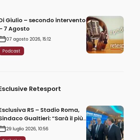
Di Giulio – secondo intervento
– 7 Agosto
07 agosto 2026, 15:12
Podcast
Esclusive Retesport
Esclusiva RS – Stadio Roma,
Sindaco Gualtieri: “Sarà il più
iconico del mondo. Assoluta
29 luglio 2026, 10:56
unità politica. Prima pietra nel