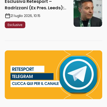
Esclusiva Retesport –
Radrizzani (Ex Pres. Leeds):
“Summerville ragazzo
21 luglio 2026, 10:15
speciale, in Italia con Gasp
Esclusive
può esplodere
definitivamente” – AUDIO