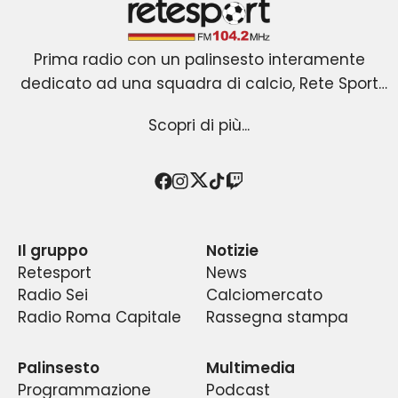
Retesport 104.2 FM
Prima radio con un palinsesto interamente
dedicato ad una squadra di calcio, Rete Sport
La novità assoluta è rappresentata dall’ingresso
nasce a Roma il primo gennaio 2001 dopo due
Scopri di più...
anni di gestazione. Forte di uno slogan efficace
sul mercato di un’emittente che trasmette
18 ore su 24 notizie ed aggiornamenti, interviste
(“è sport – solo su Rete Sport”), di un segnale
Partorita con l’intenzione di rivoluzionare il
affidabile (104.2 Mhz) e di una programmazione
giornalismo sportivo, rendendo un servizio di
ed inchieste relative ad un club calcistico –
Twitter
Facebook
Instagram
TikTok
Twitch
Grazie al continuo investimento nell’acquisizione
senza esserne portavoce o emanazione diretta
strutturata attorno alle vicende dell’As Roma e
carattere sociale oltre che informativo, Rete
Sport si è posta l’obiettivo di integrare le opinioni
di professionisti attestati, il risultato è sotto gli
– con programmi di approfondimento e di
dei suoi tifosi, il successo è immediato ed
Il gruppo
Notizie
degli appassionati con quelle delle migliori firme
occhi di tutti. Un’ascesa sorprendente, graduale
dibattito sui principali temi ed avvenimenti che
eclatante.
Retesport
News
e costante dei dati di ascolto e degli indici di
del giornalismo locale e nazionale, in un
lo riguardano.
Radio Sei
Calciomercato
continuo dibattito fra pubblico e addetti ai
gradimento di quello che è diventato un
Radio Roma Capitale
Rassegna stampa
fenomeno di costume nella capitale e la prima
lavori, fra esperti e tifosi di tutte le età ed
radio sportiva del centro Italia.
estrazioni.
Palinsesto
Multimedia
Programmazione
Podcast