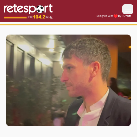
Apri i
Designed with
by TO
YOU
Retesport 104.2 FM