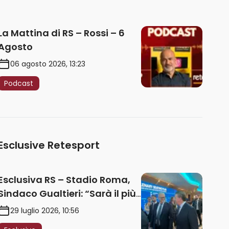
La Mattina di RS – Rossi – 6
Agosto
06 agosto 2026, 13:23
Podcast
Esclusive Retesport
Esclusiva RS – Stadio Roma,
Sindaco Gualtieri: “Sarà il più
iconico del mondo. Assoluta
29 luglio 2026, 10:56
unità politica. Prima pietra nel