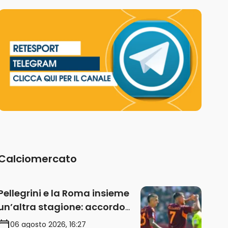
Calciomercato
Pellegrini e la Roma insieme
un’altra stagione: accordo
sul rinnovo annuale
06 agosto 2026, 16:27