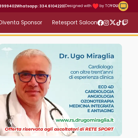
Riproduc
Designed with
by TO
YOU
43999402
Whatsapp: 334.6104220
|
Diventa Sponsor
Retesport Saloon
Twitter
Facebook
Instagram
TikTok
Twitc