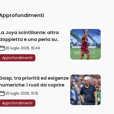
Approfondimenti
La Joya scintillante: altra
doppietta e una perla su
punizione – VIDEO
26 luglio 2026, 19:49
Approfondimenti
Gasp, tra priorità ed esigenze
numeriche: i ruoli da coprire
20 luglio 2026, 10:15
Approfondimenti