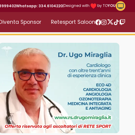
Riproduc
Designed with
by TO
YOU
43999402
Whatsapp: 334.6104220
|
Diventa Sponsor
Retesport Saloon
Twitter
Facebook
Instagram
TikTok
Twitc