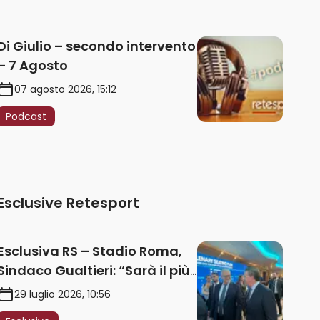
Di Giulio – secondo intervento
– 7 Agosto
07 agosto 2026, 15:12
Podcast
Esclusive Retesport
Esclusiva RS – Stadio Roma,
Sindaco Gualtieri: “Sarà il più
iconico del mondo. Assoluta
29 luglio 2026, 10:56
unità politica. Prima pietra nel