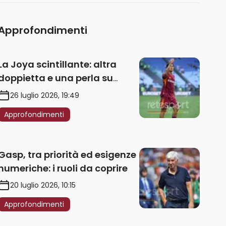
Approfondimenti
La Joya scintillante: altra
doppietta e una perla su
punizione – VIDEO
26 luglio 2026, 19:49
Approfondimenti
Gasp, tra priorità ed esigenze
numeriche: i ruoli da coprire
20 luglio 2026, 10:15
Approfondimenti