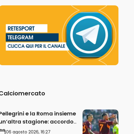
Calciomercato
Pellegrini e la Roma insieme
un’altra stagione: accordo
sul rinnovo annuale
06 agosto 2026, 16:27