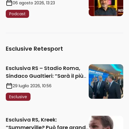
06 agosto 2026, 13:23
Podcast
Esclusive Retesport
Esclusiva RS – Stadio Roma,
Sindaco Gualtieri: “Sarà il più
iconico del mondo. Assoluta
29 luglio 2026, 10:56
unità politica. Prima pietra nel
Esclusive
2027. Ricorsi strumentali?
Nessun intoppo”
Esclusiva RS, Kreek:
“Summerville? Può fare grandi