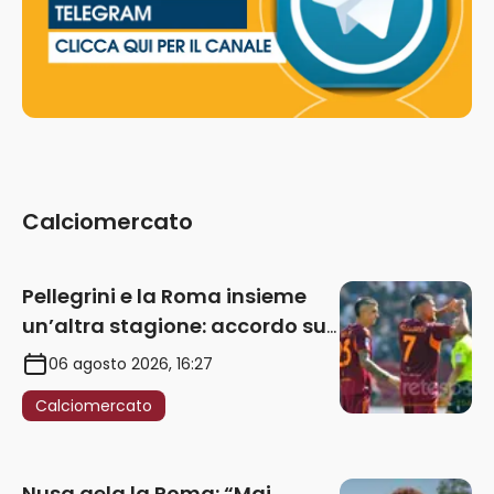
Calciomercato
Pellegrini e la Roma insieme
un’altra stagione: accordo sul
rinnovo annuale
06 agosto 2026, 16:27
Calciomercato
Nusa gela la Roma: “Mai