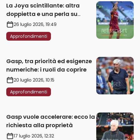
La Joya scintillante: altra
doppietta e una perla su
punizione – VIDEO
26 luglio 2026, 19:49
Approfondimenti
Gasp, tra priorità ed esigenze
numeriche: i ruoli da coprire
20 luglio 2026, 10:15
Approfondimenti
Gasp vuole accelerare: ecco la
richiesta alla proprietà
17 luglio 2026, 12:32