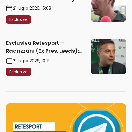
cose in Serie A. Godts deve
21 luglio 2026, 15:08
maturare esperienza per
Esclusive
giocare nella Roma”
Esclusiva Retesport –
Radrizzani (Ex Pres. Leeds):
“Summerville ragazzo
21 luglio 2026, 10:15
speciale, in Italia con Gasp
Esclusive
può esplodere
definitivamente” – AUDIO