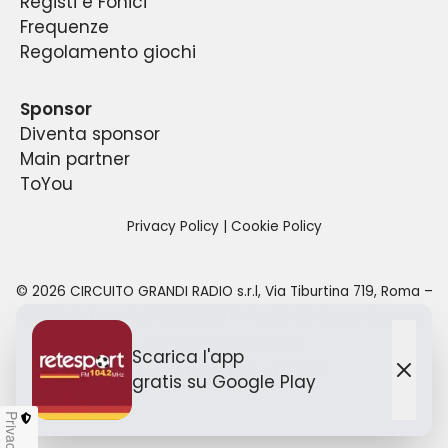
Registi e Fonici
Frequenze
Regolamento giochi
Sponsor
Diventa sponsor
Main partner
ToYou
Privacy Policy
|
Cookie Policy
©
2026
CIRCUITO GRANDI RADIO s.r.l
,
Via Tiburtina 719, Roma –
00159
- P. IVA e C.F.
13535811007
- Tutti i diritti sono riservati.
redazione@retesport.it
Scarica l'app
Designed with
by TO
YOU
gratis
su Google Play
Chiu
Privacy