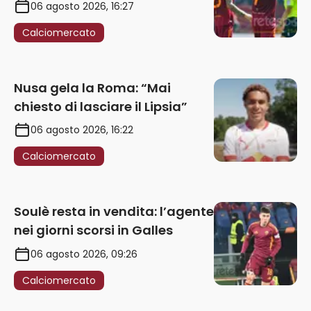
rinnovo annuale
06 agosto 2026, 16:27
Calciomercato
Nusa gela la Roma: “Mai
chiesto di lasciare il Lipsia”
06 agosto 2026, 16:22
Calciomercato
Soulè resta in vendita: l’agente
nei giorni scorsi in Galles
06 agosto 2026, 09:26
Calciomercato