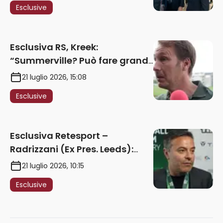
Esclusive
2027. Ricorsi strumentali?
Nessun intoppo”
Esclusiva RS, Kreek:
“Summerville? Può fare grandi
cose in Serie A. Godts deve
21 luglio 2026, 15:08
maturare esperienza per
Esclusive
giocare nella Roma”
Esclusiva Retesport –
Radrizzani (Ex Pres. Leeds):
“Summerville ragazzo
21 luglio 2026, 10:15
speciale, in Italia con Gasp
Esclusive
può esplodere
definitivamente” – AUDIO