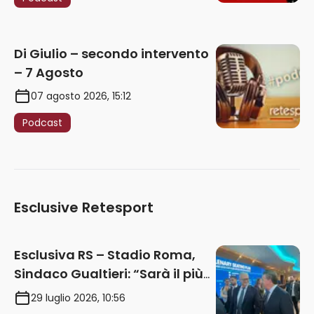
Di Giulio – secondo intervento
– 7 Agosto
07 agosto 2026, 15:12
Podcast
Esclusive Retesport
Esclusiva RS – Stadio Roma,
Sindaco Gualtieri: “Sarà il più
iconico del mondo. Assoluta
29 luglio 2026, 10:56
unità politica. Prima pietra nel