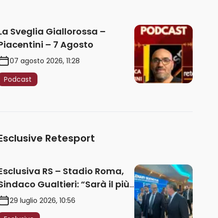
La Sveglia Giallorossa –
Piacentini – 7 Agosto
07 agosto 2026, 11:28
Podcast
Esclusive Retesport
Esclusiva RS – Stadio Roma,
Sindaco Gualtieri: “Sarà il più
iconico del mondo. Assoluta
29 luglio 2026, 10:56
unità politica. Prima pietra nel