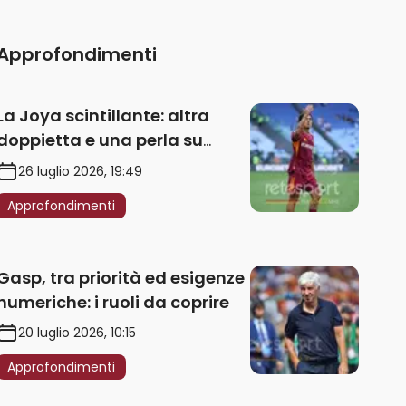
Approfondimenti
La Joya scintillante: altra
doppietta e una perla su
punizione – VIDEO
26 luglio 2026, 19:49
Approfondimenti
Gasp, tra priorità ed esigenze
numeriche: i ruoli da coprire
20 luglio 2026, 10:15
Approfondimenti