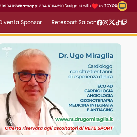
Riproduc
Designed with
by TO
YOU
43999402
Whatsapp: 334.6104220
|
Diventa Sponsor
Retesport Saloon
Twitter
Facebook
Instagram
TikTok
Twitc