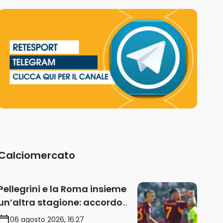
Calciomercato
Pellegrini e la Roma insieme
un’altra stagione: accordo
sul rinnovo annuale
06 agosto 2026, 16:27