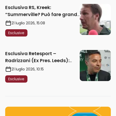
Esclusiva RS, Kreek:
“Summerville? Può fare grandi
cose in Serie A. Godts deve
21 luglio 2026, 15:08
maturare esperienza per
Esclusive
giocare nella Roma”
Esclusiva Retesport –
Radrizzani (Ex Pres. Leeds):
“Summerville ragazzo
21 luglio 2026, 10:15
speciale, in Italia con Gasp
Esclusive
può esplodere
definitivamente” – AUDIO