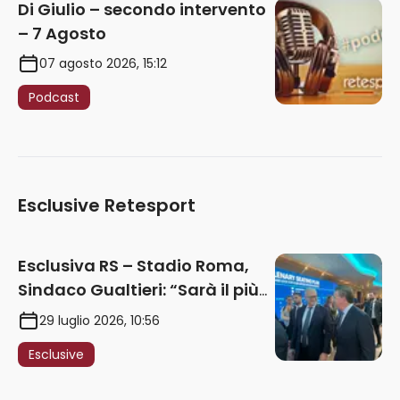
Di Giulio – secondo intervento
– 7 Agosto
07 agosto 2026, 15:12
Podcast
Esclusive Retesport
Esclusiva RS – Stadio Roma,
Sindaco Gualtieri: “Sarà il più
iconico del mondo. Assoluta
29 luglio 2026, 10:56
unità politica. Prima pietra nel
Esclusive
2027. Ricorsi strumentali?
Nessun intoppo”