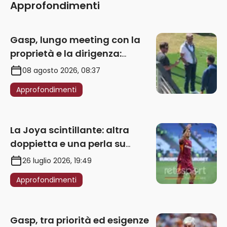
Approfondimenti
Gasp, lungo meeting con la
proprietà e la dirigenza:
obbligatorio l’acquisto di
08 agosto 2026, 08:37
un’ala sinistra
Approfondimenti
La Joya scintillante: altra
doppietta e una perla su
punizione – VIDEO
26 luglio 2026, 19:49
Approfondimenti
Gasp, tra priorità ed esigenze