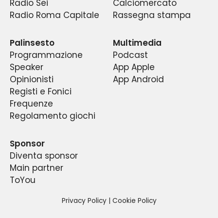
Radio Sei
Calciomercato
continuo dibattito fra pubblico e addetti ai
gradimento di quello che è diventato un
Radio Roma Capitale
Rassegna stampa
fenomeno di costume nella capitale e la prima
lavori, fra esperti e tifosi di tutte le età ed
radio sportiva del centro Italia.
estrazioni.
Palinsesto
Multimedia
Programmazione
Podcast
Speaker
App Apple
Opinionisti
App Android
Registi e Fonici
Frequenze
Regolamento giochi
Sponsor
Diventa sponsor
Main partner
ToYou
Privacy Policy
|
Cookie Policy