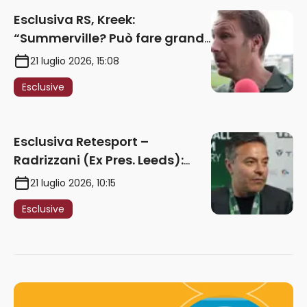
Esclusiva RS, Kreek:
“Summerville? Può fare grandi
cose in Serie A. Godts deve
21 luglio 2026, 15:08
maturare esperienza per
Esclusive
giocare nella Roma”
Esclusiva Retesport –
Radrizzani (Ex Pres. Leeds):
“Summerville ragazzo
21 luglio 2026, 10:15
speciale, in Italia con Gasp
Esclusive
può esplodere
definitivamente” – AUDIO