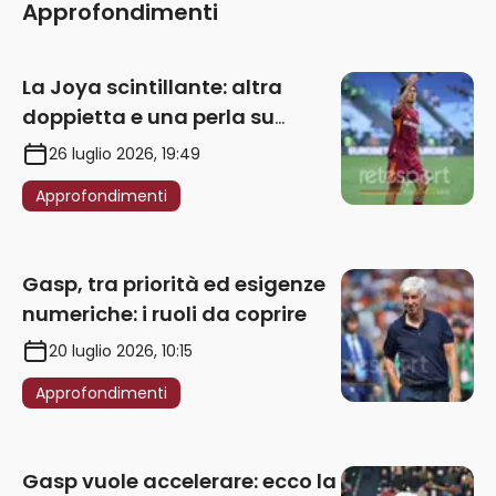
Approfondimenti
La Joya scintillante: altra
doppietta e una perla su
punizione – VIDEO
26 luglio 2026, 19:49
Approfondimenti
Gasp, tra priorità ed esigenze
numeriche: i ruoli da coprire
20 luglio 2026, 10:15
Approfondimenti
Gasp vuole accelerare: ecco la