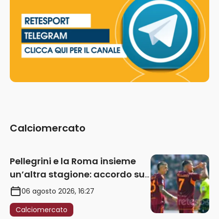
Calciomercato
Pellegrini e la Roma insieme
un’altra stagione: accordo sul
rinnovo annuale
06 agosto 2026, 16:27
Calciomercato