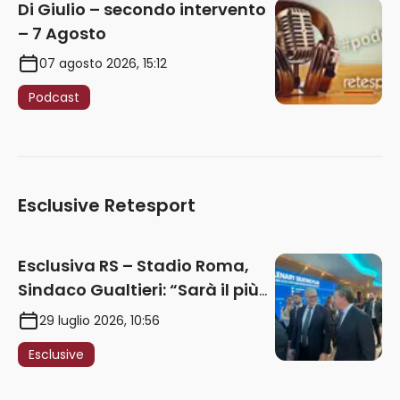
Di Giulio – secondo intervento
– 7 Agosto
07 agosto 2026, 15:12
Podcast
Esclusive Retesport
Esclusiva RS – Stadio Roma,
Sindaco Gualtieri: “Sarà il più
iconico del mondo. Assoluta
29 luglio 2026, 10:56
unità politica. Prima pietra nel
Esclusive
2027. Ricorsi strumentali?
Nessun intoppo”