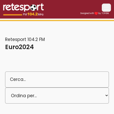
Apri i
Designed with
by TO
YOU
Retesport 104.2 FM
Retesport 104.2 FM
Euro2024