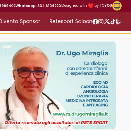
Riproduc
Designed with
by TO
YOU
43999402
Whatsapp: 334.6104220
|
Diventa Sponsor
Retesport Saloon
Twitter
Facebook
Instagram
TikTok
Twitc