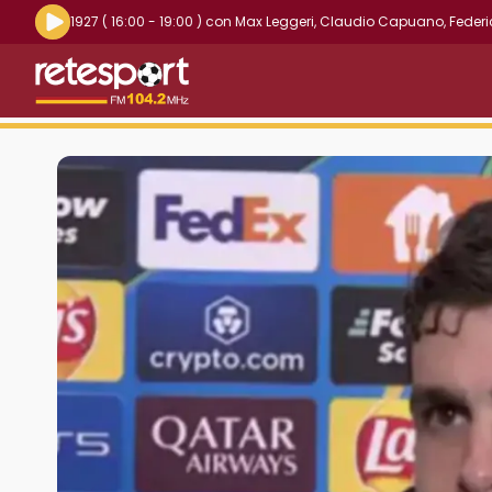
Riproduci la radio live
1927
( 16:00 - 19:00 )
con
Max Leggeri
,
Claudio Capuano
,
Federi
Retesport 104.2 FM