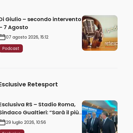
Di Giulio – secondo intervento
– 7 Agosto
07 agosto 2026, 15:12
Podcast
Esclusive Retesport
Esclusiva RS – Stadio Roma,
Sindaco Gualtieri: “Sarà il più
iconico del mondo. Assoluta
29 luglio 2026, 10:56
unità politica. Prima pietra nel