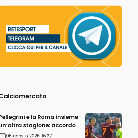
Calciomercato
Pellegrini e la Roma insieme
un’altra stagione: accordo
sul rinnovo annuale
06 agosto 2026, 16:27