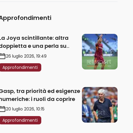
Approfondimenti
La Joya scintillante: altra
doppietta e una perla su
punizione – VIDEO
26 luglio 2026, 19:49
Approfondimenti
Gasp, tra priorità ed esigenze
numeriche: i ruoli da coprire
20 luglio 2026, 10:15
Approfondimenti