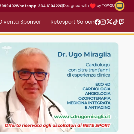
Riproduc
Designed with
by TO
YOU
43999402
Whatsapp: 334.6104220
|
Diventa Sponsor
Retesport Saloon
Twitter
Facebook
Instagram
TikTok
Twitc