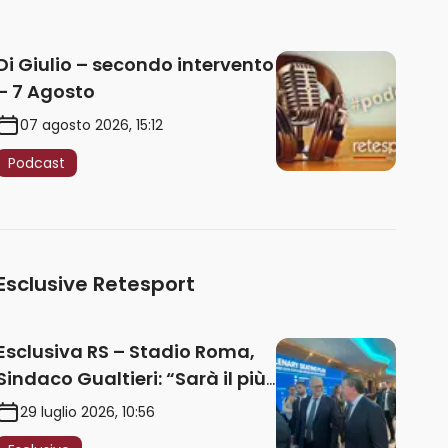
Di Giulio – secondo intervento
– 7 Agosto
07 agosto 2026, 15:12
Podcast
Esclusive Retesport
Esclusiva RS – Stadio Roma,
Sindaco Gualtieri: “Sarà il più
iconico del mondo. Assoluta
29 luglio 2026, 10:56
unità politica. Prima pietra nel