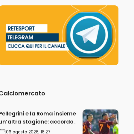
Calciomercato
Pellegrini e la Roma insieme
un’altra stagione: accordo
sul rinnovo annuale
06 agosto 2026, 16:27