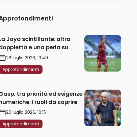
Approfondimenti
La Joya scintillante: altra
doppietta e una perla su
punizione – VIDEO
26 luglio 2026, 19:49
Approfondimenti
Gasp, tra priorità ed esigenze
numeriche: i ruoli da coprire
20 luglio 2026, 10:15
Approfondimenti