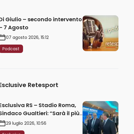
Di Giulio – secondo intervento
– 7 Agosto
07 agosto 2026, 15:12
Podcast
Esclusive Retesport
Esclusiva RS – Stadio Roma,
Sindaco Gualtieri: “Sarà il più
iconico del mondo. Assoluta
29 luglio 2026, 10:56
unità politica. Prima pietra nel