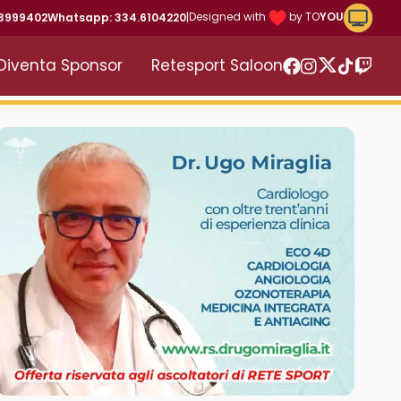
Riproduc
Designed with
by TO
YOU
43999402
Whatsapp: 334.6104220
|
Diventa Sponsor
Retesport Saloon
Twitter
Facebook
Instagram
TikTok
Twitc