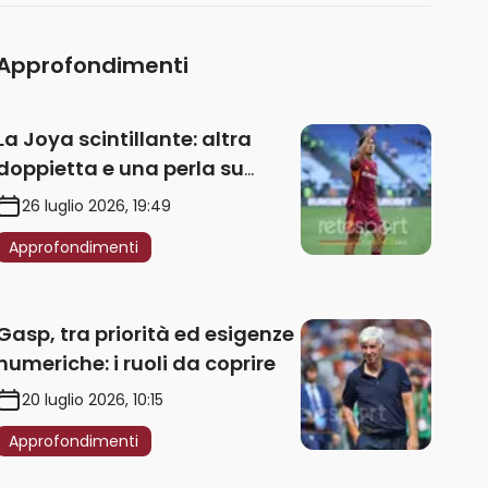
Approfondimenti
La Joya scintillante: altra
doppietta e una perla su
punizione – VIDEO
26 luglio 2026, 19:49
Approfondimenti
Gasp, tra priorità ed esigenze
numeriche: i ruoli da coprire
20 luglio 2026, 10:15
Approfondimenti