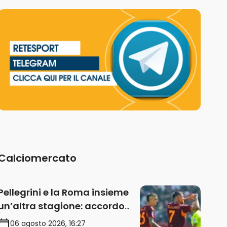
Calciomercato
Pellegrini e la Roma insieme
un’altra stagione: accordo
sul rinnovo annuale
06 agosto 2026, 16:27