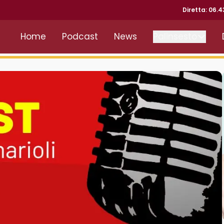
Diretta: 06.
Home
Podcast
News
Palinsesto