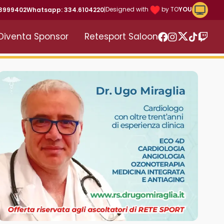
Riproduc
Designed with
by TO
YOU
43999402
Whatsapp: 334.6104220
|
Diventa Sponsor
Retesport Saloon
Twitter
Facebook
Instagram
TikTok
Twitc