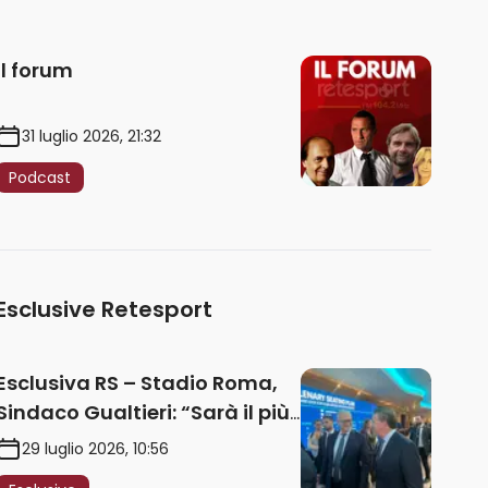
Il forum
31 luglio 2026, 21:32
Podcast
Esclusive Retesport
Esclusiva RS – Stadio Roma,
Sindaco Gualtieri: “Sarà il più
iconico del mondo. Assoluta
29 luglio 2026, 10:56
unità politica. Prima pietra nel