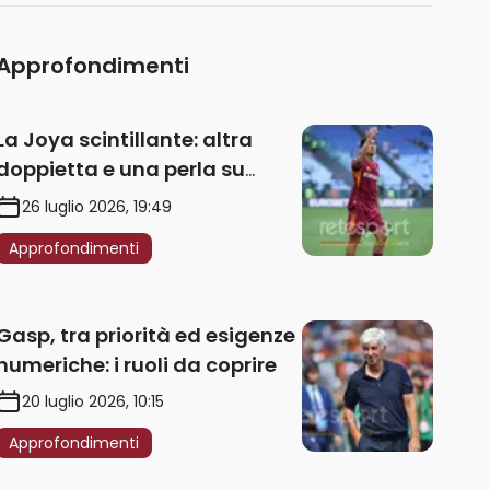
Approfondimenti
La Joya scintillante: altra
doppietta e una perla su
punizione – VIDEO
26 luglio 2026, 19:49
Approfondimenti
Gasp, tra priorità ed esigenze
numeriche: i ruoli da coprire
20 luglio 2026, 10:15
Approfondimenti