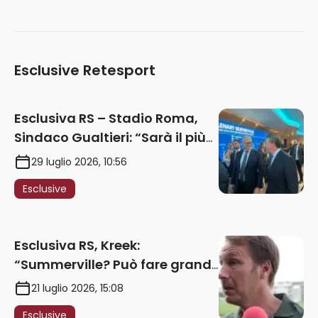
Esclusive Retesport
Esclusiva RS – Stadio Roma,
Sindaco Gualtieri: “Sarà il più
iconico del mondo. Assoluta
29 luglio 2026, 10:56
unità politica. Prima pietra nel
Esclusive
2027. Ricorsi strumentali?
Nessun intoppo”
Esclusiva RS, Kreek:
“Summerville? Può fare grandi
cose in Serie A. Godts deve
21 luglio 2026, 15:08
maturare esperienza per
Esclusive