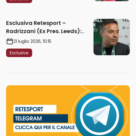
giocare nella Roma”
Esclusiva Retesport –
Radrizzani (Ex Pres. Leeds):
“Summerville ragazzo
21 luglio 2026, 10:15
speciale, in Italia con Gasp
Esclusive
può esplodere
definitivamente” – AUDIO