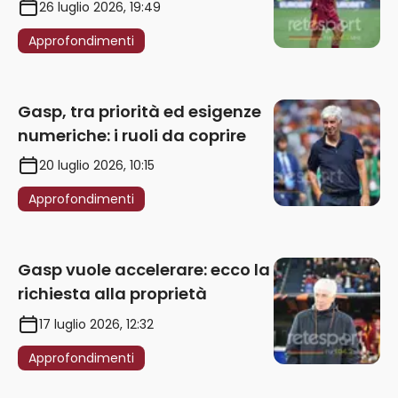
punizione – VIDEO
26 luglio 2026, 19:49
Approfondimenti
Gasp, tra priorità ed esigenze
numeriche: i ruoli da coprire
20 luglio 2026, 10:15
Approfondimenti
Gasp vuole accelerare: ecco la
richiesta alla proprietà
17 luglio 2026, 12:32
Approfondimenti