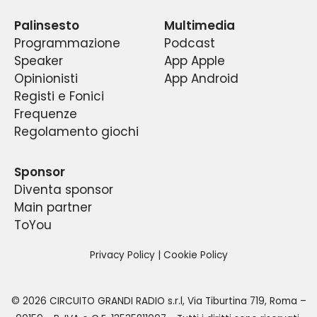
radio sportiva del centro Italia.
estrazioni.
Palinsesto
Multimedia
Programmazione
Podcast
Speaker
App Apple
Opinionisti
App Android
Registi e Fonici
Frequenze
Regolamento giochi
Sponsor
Diventa sponsor
Main partner
ToYou
Privacy Policy
|
Cookie Policy
©
2026
CIRCUITO GRANDI RADIO s.r.l
,
Via Tiburtina 719, Roma –