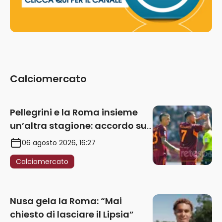
Calciomercato
Pellegrini e la Roma insieme
un’altra stagione: accordo sul
rinnovo annuale
06 agosto 2026, 16:27
Calciomercato
Nusa gela la Roma: “Mai
chiesto di lasciare il Lipsia”