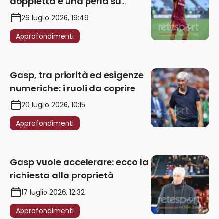
doppietta e una perla su
punizione – VIDEO
26 luglio 2026, 19:49
Approfondimenti
Gasp, tra priorità ed esigenze
numeriche: i ruoli da coprire
20 luglio 2026, 10:15
Approfondimenti
Gasp vuole accelerare: ecco la
richiesta alla proprietà
17 luglio 2026, 12:32
Approfondimenti