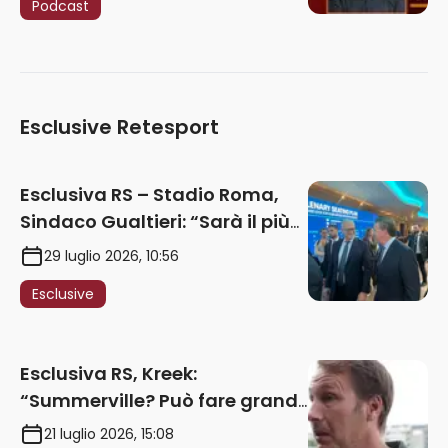
Podcast
Esclusive Retesport
Esclusiva RS – Stadio Roma,
Sindaco Gualtieri: “Sarà il più
iconico del mondo. Assoluta
29 luglio 2026, 10:56
unità politica. Prima pietra nel
Esclusive
2027. Ricorsi strumentali?
Nessun intoppo”
Esclusiva RS, Kreek:
“Summerville? Può fare grandi
cose in Serie A. Godts deve
21 luglio 2026, 15:08