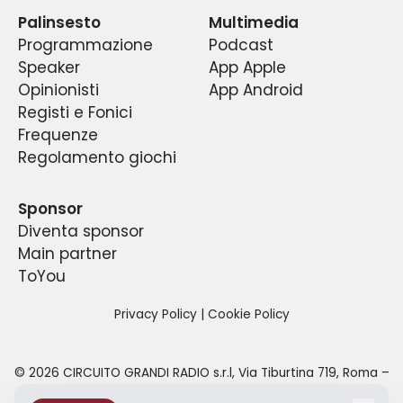
radio sportiva del centro Italia.
estrazioni.
Palinsesto
Multimedia
Programmazione
Podcast
Speaker
App Apple
Opinionisti
App Android
Registi e Fonici
Frequenze
Regolamento giochi
Sponsor
Diventa sponsor
Main partner
ToYou
Privacy Policy
|
Cookie Policy
©
2026
CIRCUITO GRANDI RADIO s.r.l
,
Via Tiburtina 719, Roma –
00159
- P. IVA e C.F.
13535811007
- Tutti i diritti sono riservati.