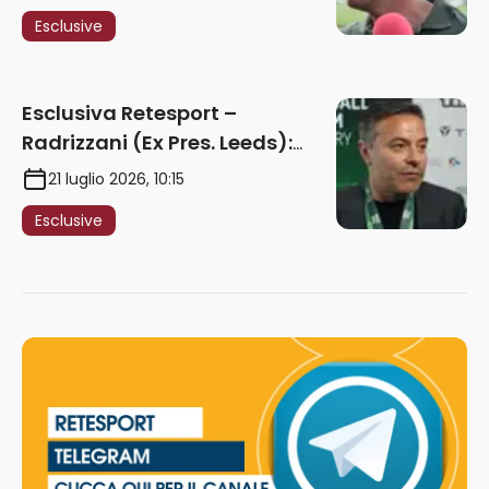
maturare esperienza per
Esclusive
giocare nella Roma”
Esclusiva Retesport –
Radrizzani (Ex Pres. Leeds):
“Summerville ragazzo
21 luglio 2026, 10:15
speciale, in Italia con Gasp
Esclusive
può esplodere
definitivamente” – AUDIO