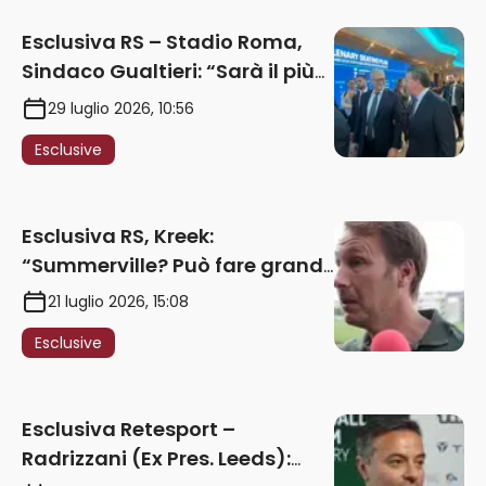
Esclusiva RS – Stadio Roma,
Sindaco Gualtieri: “Sarà il più
iconico del mondo. Assoluta
29 luglio 2026, 10:56
unità politica. Prima pietra nel
Esclusive
2027. Ricorsi strumentali?
Nessun intoppo”
Esclusiva RS, Kreek:
“Summerville? Può fare grandi
cose in Serie A. Godts deve
21 luglio 2026, 15:08
maturare esperienza per
Esclusive
giocare nella Roma”
Esclusiva Retesport –
Radrizzani (Ex Pres. Leeds):