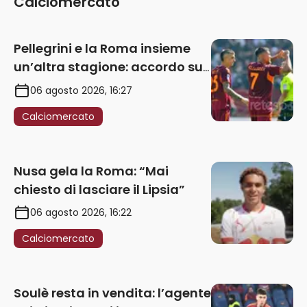
Calciomercato
Pellegrini e la Roma insieme
un’altra stagione: accordo sul
rinnovo annuale
06 agosto 2026, 16:27
Calciomercato
Nusa gela la Roma: “Mai
chiesto di lasciare il Lipsia”
06 agosto 2026, 16:22
Calciomercato
Soulè resta in vendita: l’agente