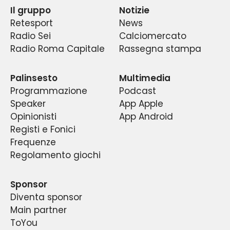
Il gruppo
Notizie
degli appassionati con quelle delle migliori firme
occhi di tutti. Un’ascesa sorprendente, graduale
dibattito sui principali temi ed avvenimenti che
eclatante.
Retesport
News
e costante dei dati di ascolto e degli indici di
del giornalismo locale e nazionale, in un
lo riguardano.
Radio Sei
Calciomercato
continuo dibattito fra pubblico e addetti ai
gradimento di quello che è diventato un
Radio Roma Capitale
Rassegna stampa
fenomeno di costume nella capitale e la prima
lavori, fra esperti e tifosi di tutte le età ed
radio sportiva del centro Italia.
estrazioni.
Palinsesto
Multimedia
Programmazione
Podcast
Speaker
App Apple
Opinionisti
App Android
Registi e Fonici
Frequenze
Regolamento giochi
Sponsor
Diventa sponsor
Main partner
ToYou