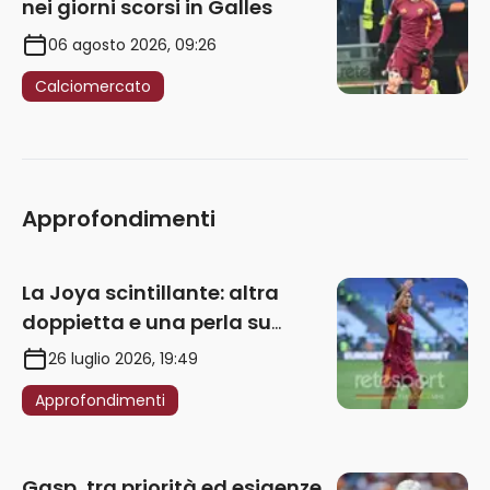
nei giorni scorsi in Galles
06 agosto 2026, 09:26
Calciomercato
Approfondimenti
La Joya scintillante: altra
doppietta e una perla su
punizione – VIDEO
26 luglio 2026, 19:49
Approfondimenti
Gasp, tra priorità ed esigenze