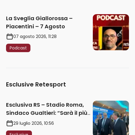
La Sveglia Giallorossa –
Piacentini – 7 Agosto
07 agosto 2026, 11:28
Podcast
Esclusive Retesport
Esclusiva RS – Stadio Roma,
Sindaco Gualtieri: “Sarà il più
iconico del mondo. Assoluta
29 luglio 2026, 10:56
unità politica. Prima pietra nel
Esclusive