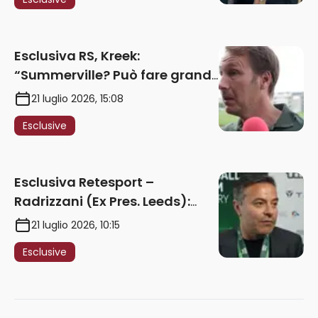
2027. Ricorsi strumentali?
Nessun intoppo”
Esclusiva RS, Kreek:
“Summerville? Può fare grandi
cose in Serie A. Godts deve
21 luglio 2026, 15:08
maturare esperienza per
Esclusive
giocare nella Roma”
Esclusiva Retesport –
Radrizzani (Ex Pres. Leeds):
“Summerville ragazzo
21 luglio 2026, 10:15
speciale, in Italia con Gasp
Esclusive
può esplodere
definitivamente” – AUDIO