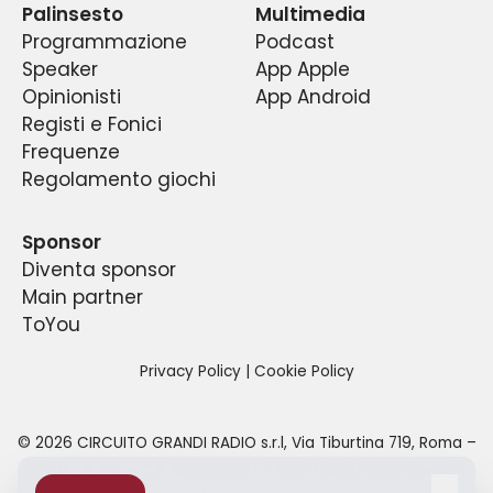
Palinsesto
Multimedia
Programmazione
Podcast
Speaker
App Apple
Opinionisti
App Android
Registi e Fonici
Frequenze
Regolamento giochi
Sponsor
Diventa sponsor
Main partner
ToYou
Privacy Policy
|
Cookie Policy
©
2026
CIRCUITO GRANDI RADIO s.r.l
,
Via Tiburtina 719, Roma –
00159
- P. IVA e C.F.
13535811007
- Tutti i diritti sono riservati.