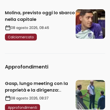
Molina, previsto oggi lo sbarco
nella capitale
08 agosto 2026, 08:46
Calciomercato
Approfondimenti
Gasp, lungo meeting con la
proprietà e la dirigenza:
obbligatorio l’acquisto di
08 agosto 2026, 08:37
un’ala sinistra
Approfondimenti