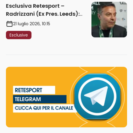
Esclusiva Retesport –
Radrizzani (Ex Pres. Leeds):
“Summerville ragazzo
21 luglio 2026, 10:15
speciale, in Italia con Gasp
Esclusive
può esplodere
definitivamente” – AUDIO