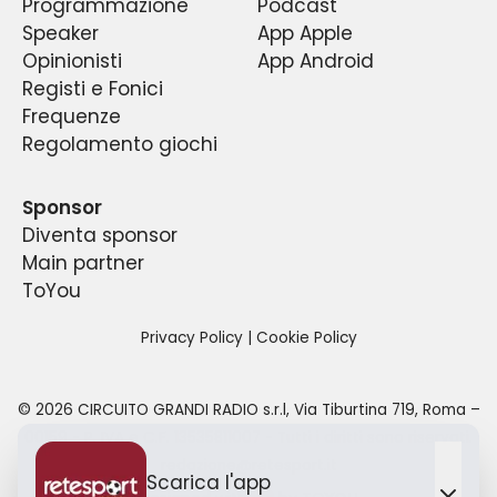
Programmazione
Podcast
Speaker
App Apple
Opinionisti
App Android
Registi e Fonici
Frequenze
Regolamento giochi
Sponsor
Diventa sponsor
Main partner
ToYou
Privacy Policy
|
Cookie Policy
©
2026
CIRCUITO GRANDI RADIO s.r.l
,
Via Tiburtina 719, Roma –
00159
- P. IVA e C.F.
13535811007
- Tutti i diritti sono riservati.
redazione@retesport.it
Scarica l'app