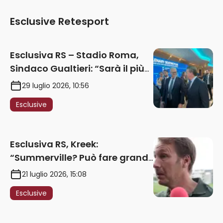
Esclusive Retesport
Esclusiva RS – Stadio Roma,
Sindaco Gualtieri: “Sarà il più
iconico del mondo. Assoluta
29 luglio 2026, 10:56
unità politica. Prima pietra nel
Esclusive
2027. Ricorsi strumentali?
Nessun intoppo”
Esclusiva RS, Kreek:
“Summerville? Può fare grandi
cose in Serie A. Godts deve
21 luglio 2026, 15:08
maturare esperienza per
Esclusive
giocare nella Roma”