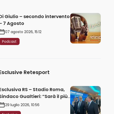
Di Giulio – secondo intervento
– 7 Agosto
07 agosto 2026, 15:12
Podcast
Esclusive Retesport
Esclusiva RS – Stadio Roma,
Sindaco Gualtieri: “Sarà il più
iconico del mondo. Assoluta
29 luglio 2026, 10:56
unità politica. Prima pietra nel