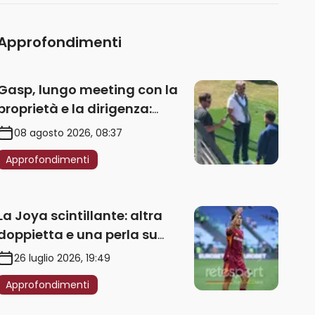
Approfondimenti
Gasp, lungo meeting con la
proprietà e la dirigenza:
obbligatorio l’acquisto di
08 agosto 2026, 08:37
un’ala sinistra
Approfondimenti
La Joya scintillante: altra
doppietta e una perla su
punizione – VIDEO
26 luglio 2026, 19:49
Approfondimenti