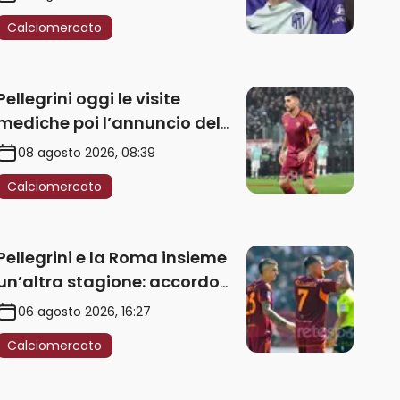
Calciomercato
Pellegrini oggi le visite
mediche poi l’annuncio del
rinnovo
08 agosto 2026, 08:39
Calciomercato
Pellegrini e la Roma insieme
un’altra stagione: accordo
sul rinnovo annuale
06 agosto 2026, 16:27
Calciomercato