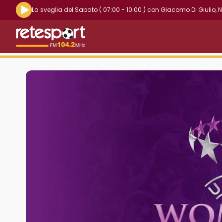
Riproduci la radio live
La sveglia del Sabato
( 07:00 - 10:00 )
con
Giacomo Di Giulio
,
N
Retesport 104.2 FM