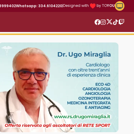
Riproduc
Designed with
by TO
YOU
43999402
Whatsapp: 334.6104220
|
Twitter
Facebook
Instagram
TikTok
Twitc