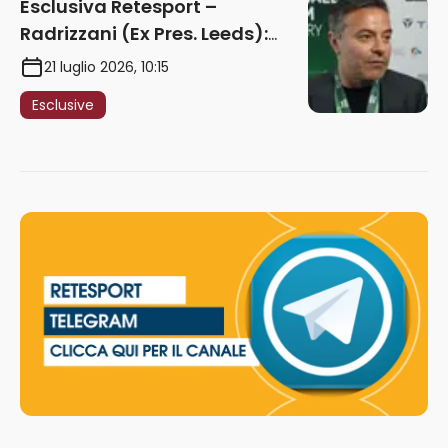
Esclusiva Retesport –
Radrizzani (Ex Pres. Leeds):
“Summerville ragazzo
21 luglio 2026, 10:15
speciale, in Italia con Gasp
Esclusive
può esplodere
definitivamente” – AUDIO