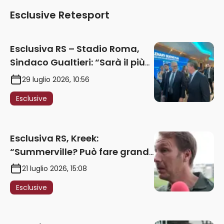
Esclusive Retesport
Esclusiva RS – Stadio Roma,
Sindaco Gualtieri: “Sarà il più
iconico del mondo. Assoluta
29 luglio 2026, 10:56
unità politica. Prima pietra nel
Esclusive
2027. Ricorsi strumentali?
Nessun intoppo”
Esclusiva RS, Kreek:
“Summerville? Può fare grandi
cose in Serie A. Godts deve
21 luglio 2026, 15:08
maturare esperienza per
Esclusive
giocare nella Roma”