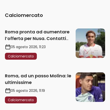
Calciomercato
Roma pronta ad aumentare
l’offerta per Nusa. Contatti
anche per Fofana
05 agosto 2026, 11:23
Calciomercato
Roma, ad un passo Molina: le
ultimissime
05 agosto 2026, 11:19
Calciomercato