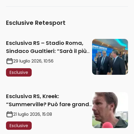
Esclusive Retesport
Esclusiva RS – Stadio Roma,
Sindaco Gualtieri: “Sarà il più
iconico del mondo. Assoluta
29 luglio 2026, 10:56
unità politica. Prima pietra nel
Esclusive
2027. Ricorsi strumentali?
Nessun intoppo”
Esclusiva RS, Kreek:
“Summerville? Può fare grandi
cose in Serie A. Godts deve
21 luglio 2026, 15:08
maturare esperienza per
Esclusive
giocare nella Roma”