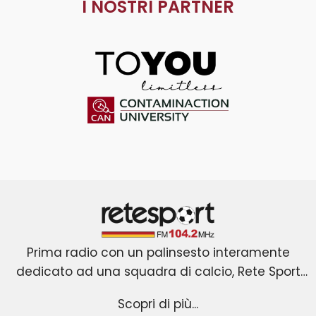
I NOSTRI PARTNER
ToYou
Contaminaction Universit
Retesport 104.2 FM
Prima radio con un palinsesto interamente
dedicato ad una squadra di calcio, Rete Sport
La novità assoluta è rappresentata dall’ingresso
nasce a Roma il primo gennaio 2001 dopo due
Scopri di più...
anni di gestazione. Forte di uno slogan efficace
sul mercato di un’emittente che trasmette