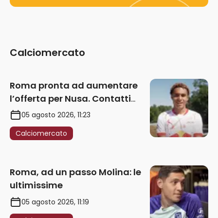
Calciomercato
Roma pronta ad aumentare
l’offerta per Nusa. Contatti
anche per Fofana
05 agosto 2026, 11:23
Calciomercato
Roma, ad un passo Molina: le
ultimissime
05 agosto 2026, 11:19