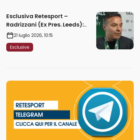
Esclusiva Retesport –
Radrizzani (Ex Pres. Leeds):
“Summerville ragazzo
21 luglio 2026, 10:15
speciale, in Italia con Gasp
Esclusive
può esplodere
definitivamente” – AUDIO