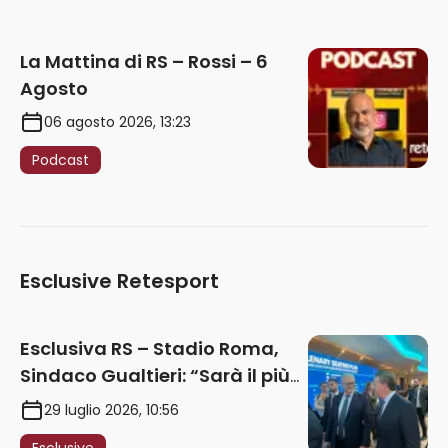
La Mattina di RS – Rossi – 6
Agosto
06 agosto 2026, 13:23
Podcast
Esclusive Retesport
Esclusiva RS – Stadio Roma,
Sindaco Gualtieri: “Sarà il più
iconico del mondo. Assoluta
29 luglio 2026, 10:56
unità politica. Prima pietra nel
Esclusive