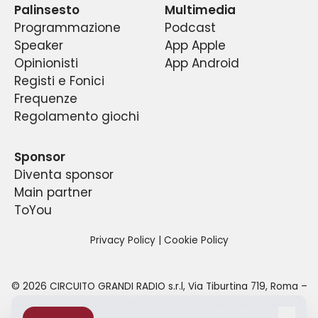
Palinsesto
Multimedia
Programmazione
Podcast
Speaker
App Apple
Opinionisti
App Android
Registi e Fonici
Frequenze
Regolamento giochi
Sponsor
Diventa sponsor
Main partner
ToYou
Privacy Policy
|
Cookie Policy
©
2026
CIRCUITO GRANDI RADIO s.r.l
,
Via Tiburtina 719, Roma –
00159
- P. IVA e C.F.
13535811007
- Tutti i diritti sono riservati.