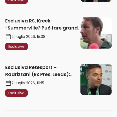
2027. Ricorsi strumentali?
Nessun intoppo”
Esclusiva RS, Kreek:
“Summerville? Può fare grandi
cose in Serie A. Godts deve
21 luglio 2026, 15:08
maturare esperienza per
Esclusive
giocare nella Roma”
Esclusiva Retesport –
Radrizzani (Ex Pres. Leeds):
“Summerville ragazzo
21 luglio 2026, 10:15
speciale, in Italia con Gasp
Esclusive
può esplodere
definitivamente” – AUDIO