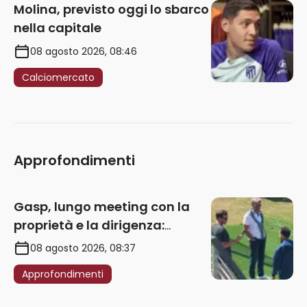
Molina, previsto oggi lo sbarco
nella capitale
08 agosto 2026, 08:46
Calciomercato
Approfondimenti
Gasp, lungo meeting con la
proprietà e la dirigenza:
obbligatorio l’acquisto di
08 agosto 2026, 08:37
un’ala sinistra
Approfondimenti