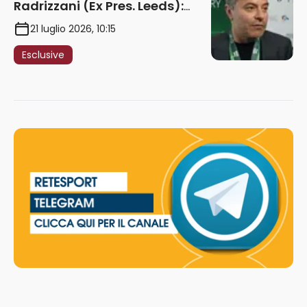
Radrizzani (Ex Pres. Leeds):
“Summerville ragazzo
21 luglio 2026, 10:15
speciale, in Italia con Gasp
Esclusive
può esplodere
definitivamente” – AUDIO