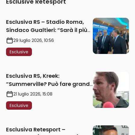
Esclusive Retesport
Esclusiva RS – Stadio Roma,
Sindaco Gualtieri: “Sarà il più
iconico del mondo. Assoluta
29 luglio 2026, 10:56
unità politica. Prima pietra nel
Esclusive
2027. Ricorsi strumentali?
Nessun intoppo”
Esclusiva RS, Kreek:
“Summerville? Può fare grandi
cose in Serie A. Godts deve
21 luglio 2026, 15:08
maturare esperienza per
Esclusive
giocare nella Roma”
Esclusiva Retesport –