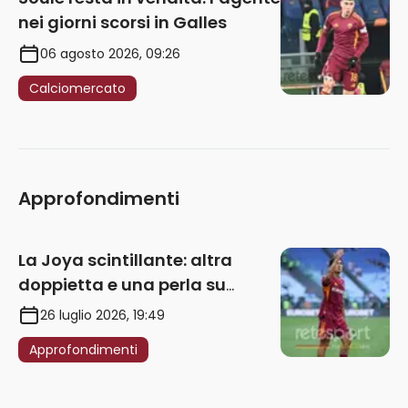
Approfondimenti
La Joya scintillante: altra
doppietta e una perla su
punizione – VIDEO
26 luglio 2026, 19:49
Approfondimenti
Gasp, tra priorità ed esigenze
numeriche: i ruoli da coprire
20 luglio 2026, 10:15
Approfondimenti
Gasp vuole accelerare: ecco la