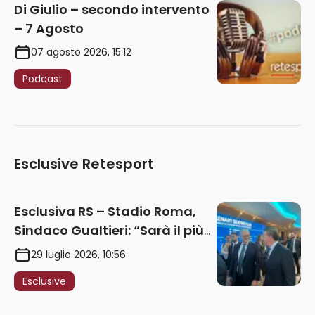
Di Giulio – secondo intervento
– 7 Agosto
07 agosto 2026, 15:12
Podcast
Esclusive Retesport
Esclusiva RS – Stadio Roma,
Sindaco Gualtieri: “Sarà il più
iconico del mondo. Assoluta
29 luglio 2026, 10:56
unità politica. Prima pietra nel
Esclusive
2027. Ricorsi strumentali?
Nessun intoppo”