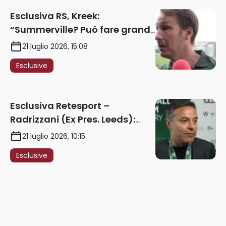
Esclusiva RS, Kreek:
“Summerville? Può fare grandi
cose in Serie A. Godts deve
21 luglio 2026, 15:08
maturare esperienza per
Esclusive
giocare nella Roma”
Esclusiva Retesport –
Radrizzani (Ex Pres. Leeds):
“Summerville ragazzo
21 luglio 2026, 10:15
speciale, in Italia con Gasp
Esclusive
può esplodere
definitivamente” – AUDIO