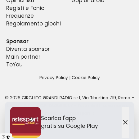
Opinionisti
App Android
Registi e Fonici
Frequenze
Regolamento giochi
Sponsor
Diventa sponsor
Main partner
ToYou
Privacy Policy
|
Cookie Policy
©
2026
CIRCUITO GRANDI RADIO s.r.l
,
Via Tiburtina 719, Roma –
00159
- P. IVA e C.F.
13535811007
- Tutti i diritti sono riservati.
redazione@retesport.it
Scarica l'app
Designed with
by TO
YOU
gratis
su Google Play
Chiu